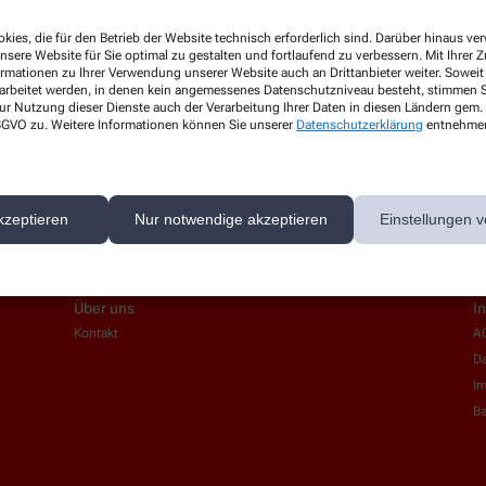
kies, die für den Betrieb der Website technisch erforderlich sind. Darüber hinaus v
nsere Website für Sie optimal zu gestalten und fortlaufend zu verbessern. Mit Ihrer
ormationen zu Ihrer Verwendung unserer Website auch an Drittanbieter weiter. Soweit
rarbeitet werden, in denen kein angemessenes Datenschutzniveau besteht, stimmen Si
ur Nutzung dieser Dienste auch der Verarbeitung Ihrer Daten in diesen Ländern gem. 
 DSGVO zu. Weitere Informationen können Sie unserer
Datenschutzerklärung
entnehme
kzeptieren
Nur notwendige akzeptieren
Einstellungen v
Über uns
I
Kontakt
A
Da
I
Ba