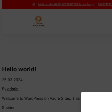
Marktstraße 20 20
,
06279
06279 Schraplau
034774272
Hello world!
25.03.2024
By
admin
Welcome to WordPress on Azure Sites. This is your first post. Ed
Suchen