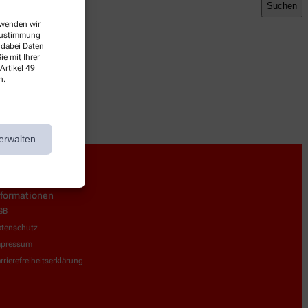
Suchen
erwenden wir
 Zustimmung
 dabei Daten
e mit Ihrer
Artikel 49
n.
erwalten
nformationen
GB
tenschutz
mpressum
rrierefreiheitserklärung