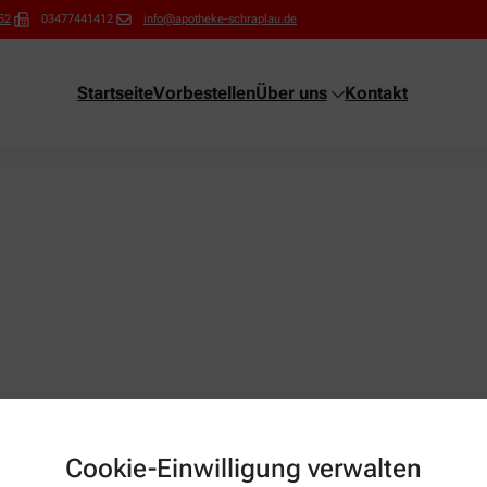
52
03477441412
info@apotheke-schraplau.de
Startseite
Vorbestellen
Über uns
Kontakt
it or delete it, then start writing!
Cookie-Einwilligung verwalten