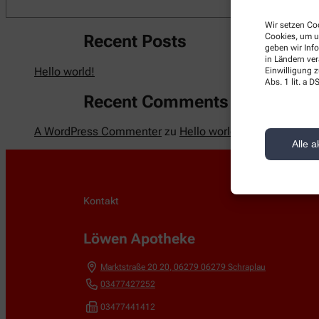
Wir setzen Coo
Cookies, um u
Recent Posts
geben wir Inf
in Ländern ve
Hello world!
Einwilligung z
Abs. 1 lit. a
Recent Comments
A WordPress Commenter
zu
Hello world!
Alle a
Kontakt
Löwen Apotheke
Marktstraße 20 20
,
06279
06279 Schraplau
03477427252
03477441412